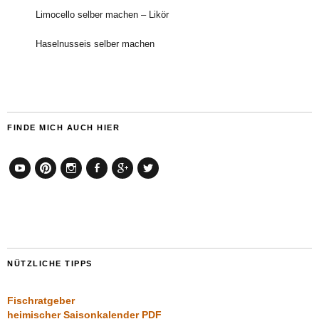
Limocello selber machen – Likör
Haselnusseis selber machen
FINDE MICH AUCH HIER
YouTube
Pinterest
Instagram
Facebook
Google+
Twitter
NÜTZLICHE TIPPS
Fischratgeber
heimischer Saisonkalender PDF