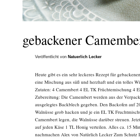
gebackener Camember
Veröffentlicht von
Natuerlich Lecker
Heute gibt es ein sehr leckeres Rezept für gebacken
eine Mischung aus süß und herzhaft und ein tolles W
Zutaten: 4 Camembert 4 EL TK Früchtemischung 4 
Zubereitung: Die Camembert werden aus der Verpacku
ausgelegtes Backblech gegeben. Den Backofen auf 20
Walnüsse grob hacken und je ein EL TK Fruchtmischun
Camembert legen, die Walnüsse darüber streuen. Jetzt 
auf jeden Käse 1 TL Honig verteilen. Alles ca. 15 
nachmachen Alex von Natürlich Lecker Zum Schutz Ih