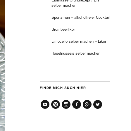
Eismasse Grundrezept / Eis
selber machen
Sportsman – alkoholfreier Cocktail
Brombeerlikör
Limocello selber machen – Likör
Haselnusseis selber machen
FINDE MICH AUCH HIER
YouTube
Pinterest
Instagram
Facebook
Google+
Twitter