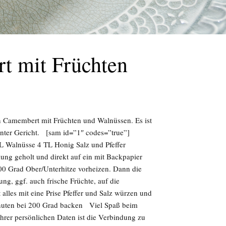
t mit Früchten
en Camembert mit Früchten und Walnüssen. Es ist
inter Gericht. [sam id=”1″ codes=”true”]
EL Walnüsse 4 TL Honig Salz und Pfeffer
ng geholt und direkt auf ein mit Backpapier
0 Grad Ober/Unterhitze vorheizen. Dann die
g, ggf. auch frische Früchte, auf die
alles mit eine Prise Pfeffer und Salz würzen und
Minuten bei 200 Grad backen Viel Spaß beim
rer persönlichen Daten ist die Verbindung zu