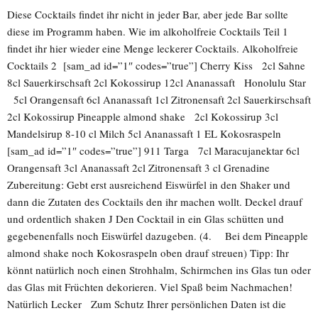
Diese Cocktails findet ihr nicht in jeder Bar, aber jede Bar sollte
diese im Programm haben. Wie im alkoholfreie Cocktails Teil 1
findet ihr hier wieder eine Menge leckerer Cocktails. Alkoholfreie
Cocktails 2 [sam_ad id=”1″ codes=”true”] Cherry Kiss 2cl Sahne
8cl Sauerkirschsaft 2cl Kokossirup 12cl Ananassaft Honolulu Star
5cl Orangensaft 6cl Ananassaft 1cl Zitronensaft 2cl Sauerkirschsaft
2cl Kokossirup Pineapple almond shake 2cl Kokossirup 3cl
Mandelsirup 8-10 cl Milch 5cl Ananassaft 1 EL Kokosraspeln
[sam_ad id=”1″ codes=”true”] 911 Targa 7cl Maracujanektar 6cl
Orangensaft 3cl Ananassaft 2cl Zitronensaft 3 cl Grenadine
Zubereitung: Gebt erst ausreichend Eiswürfel in den Shaker und
dann die Zutaten des Cocktails den ihr machen wollt. Deckel drauf
und ordentlich shaken J Den Cocktail in ein Glas schütten und
gegebenenfalls noch Eiswürfel dazugeben. (4. Bei dem Pineapple
almond shake noch Kokosraspeln oben drauf streuen) Tipp: Ihr
könnt natürlich noch einen Strohhalm, Schirmchen ins Glas tun oder
das Glas mit Früchten dekorieren. Viel Spaß beim Nachmachen!
Natürlich Lecker Zum Schutz Ihrer persönlichen Daten ist die