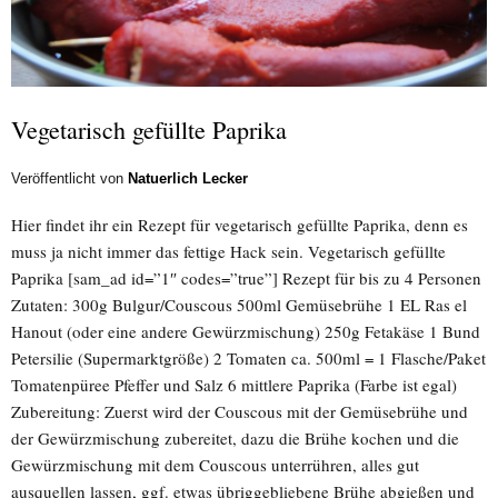
Vegetarisch gefüllte Paprika
Veröffentlicht von
Natuerlich Lecker
Hier findet ihr ein Rezept für vegetarisch gefüllte Paprika, denn es
muss ja nicht immer das fettige Hack sein. Vegetarisch gefüllte
Paprika [sam_ad id=”1″ codes=”true”] Rezept für bis zu 4 Personen
Zutaten: 300g Bulgur/Couscous 500ml Gemüsebrühe 1 EL Ras el
Hanout (oder eine andere Gewürzmischung) 250g Fetakäse 1 Bund
Petersilie (Supermarktgröße) 2 Tomaten ca. 500ml = 1 Flasche/Paket
Tomatenpüree Pfeffer und Salz 6 mittlere Paprika (Farbe ist egal)
Zubereitung: Zuerst wird der Couscous mit der Gemüsebrühe und
der Gewürzmischung zubereitet, dazu die Brühe kochen und die
Gewürzmischung mit dem Couscous unterrühren, alles gut
ausquellen lassen, ggf. etwas übriggebliebene Brühe abgießen und