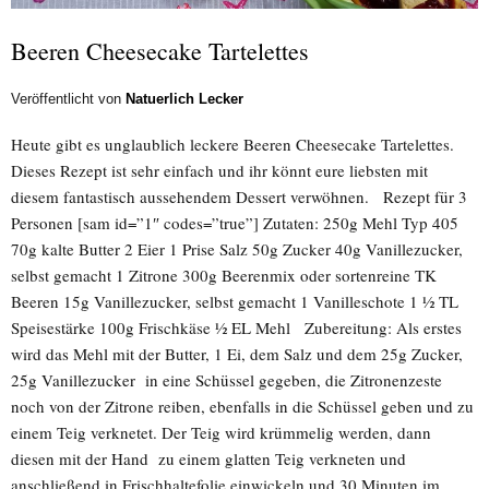
Beeren Cheesecake Tartelettes
Veröffentlicht von
Natuerlich Lecker
Heute gibt es unglaublich leckere Beeren Cheesecake Tartelettes.
Dieses Rezept ist sehr einfach und ihr könnt eure liebsten mit
diesem fantastisch aussehendem Dessert verwöhnen. Rezept für 3
Personen [sam id=”1″ codes=”true”] Zutaten: 250g Mehl Typ 405
70g kalte Butter 2 Eier 1 Prise Salz 50g Zucker 40g Vanillezucker,
selbst gemacht 1 Zitrone 300g Beerenmix oder sortenreine TK
Beeren 15g Vanillezucker, selbst gemacht 1 Vanilleschote 1 ½ TL
Speisestärke 100g Frischkäse ½ EL Mehl Zubereitung: Als erstes
wird das Mehl mit der Butter, 1 Ei, dem Salz und dem 25g Zucker,
25g Vanillezucker in eine Schüssel gegeben, die Zitronenzeste
noch von der Zitrone reiben, ebenfalls in die Schüssel geben und zu
einem Teig verknetet. Der Teig wird krümmelig werden, dann
diesen mit der Hand zu einem glatten Teig verkneten und
anschließend in Frischhaltefolie einwickeln und 30 Minuten im