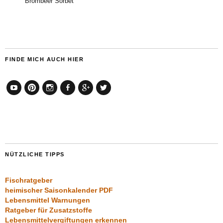
Brombeer Sorbet
FINDE MICH AUCH HIER
YouTube
Pinterest
Instagram
Facebook
Google+
Twitter
NÜTZLICHE TIPPS
Fischratgeber
heimischer Saisonkalender PDF
Lebensmittel Warnungen
Ratgeber für Zusatzstoffe
Lebensmittelvergiftungen erkennen