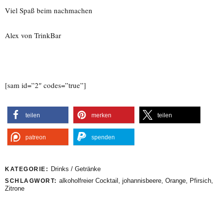
Viel Spaß beim nachmachen
Alex von TrinkBar
[sam id=”2″ codes=”true”]
teilen
merken
teilen
patreon
spenden
Drinks / Getränke
KATEGORIE:
alkoholfreier Cocktail
,
johannisbeere
,
Orange
,
Pfirsich
,
SCHLAGWORT:
Zitrone