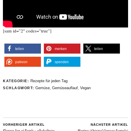
[sam id=”2″ codes=”true”]
teilen
merken
teilen
patreon
spenden
Rezepte für jeden Tag
KATEGORIE:
Gemüse
,
Gemüseauflauf
,
Vegan
SCHLAGWORT:
VORHERIGER ARTIKEL
NÄCHSTER ARTIKEL
Planters Sun of Purple – alkoholfreier
Martinez (Original Genever Formula)