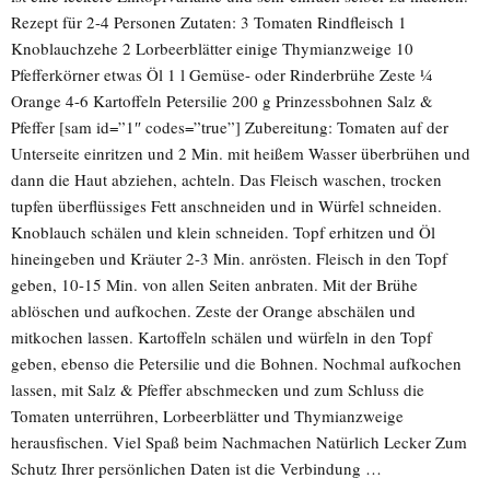
Rezept für 2-4 Personen Zutaten: 3 Tomaten Rindfleisch 1
Knoblauchzehe 2 Lorbeerblätter einige Thymianzweige 10
Pfefferkörner etwas Öl 1 l Gemüse- oder Rinderbrühe Zeste ¼
Orange 4-6 Kartoffeln Petersilie 200 g Prinzessbohnen Salz &
Pfeffer [sam id=”1″ codes=”true”] Zubereitung: Tomaten auf der
Unterseite einritzen und 2 Min. mit heißem Wasser überbrühen und
dann die Haut abziehen, achteln. Das Fleisch waschen, trocken
tupfen überflüssiges Fett anschneiden und in Würfel schneiden.
Knoblauch schälen und klein schneiden. Topf erhitzen und Öl
hineingeben und Kräuter 2-3 Min. anrösten. Fleisch in den Topf
geben, 10-15 Min. von allen Seiten anbraten. Mit der Brühe
ablöschen und aufkochen. Zeste der Orange abschälen und
mitkochen lassen. Kartoffeln schälen und würfeln in den Topf
geben, ebenso die Petersilie und die Bohnen. Nochmal aufkochen
lassen, mit Salz & Pfeffer abschmecken und zum Schluss die
Tomaten unterrühren, Lorbeerblätter und Thymianzweige
herausfischen. Viel Spaß beim Nachmachen Natürlich Lecker Zum
Schutz Ihrer persönlichen Daten ist die Verbindung …