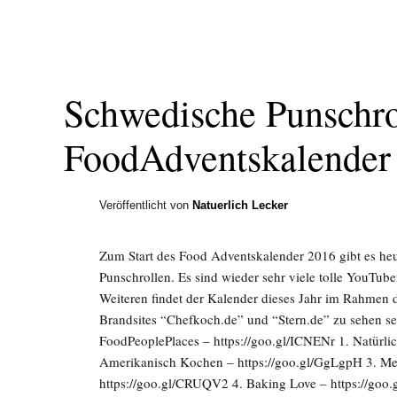
Schwedische Punschro
FoodAdventskalender
Veröffentlicht von
Natuerlich Lecker
Zum Start des Food Adventskalender 2016 gibt es heu
Punschrollen. Es sind wieder sehr viele tolle YouTub
Weiteren findet der Kalender dieses Jahr im Rahmen 
Brandsites “Chefkoch.de” und “Stern.de” zu sehen se
FoodPeoplePlaces – https://goo.gl/ICNENr 1. ​Natürli
Amerikanisch Kochen – https://goo.gl/GgLgpH 3. Me
https://goo.gl/CRUQV2 4. Baking Love – https://goo.