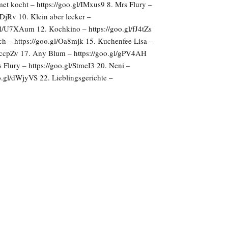
et kocht – https://goo.gl/IMxus9 8. Mrs Flury –
qDjRv 10. Klein aber lecker –
gl/U7XAum 12. Kochkino – https://goo.gl/fJ4tZs
ch – https://goo.gl/Oa8mjk 15. Kuchenfee Lisa –
l/rccpZv 17. Any Blum – https://goo.gl/gPV4AH
Flury – https://goo.gl/StmeI3 20. Neni –
o.gl/dWjyVS 22. Lieblingsgerichte –