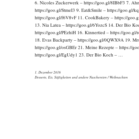
6. Nicoles Zuckerwerk – https://goo.gl/8IBbF3 7. Ahm
https://goo.gl/StmeI3 9. Eat&Smile – https://goo.gl/k
https://goo.gl/f6V8vF 11. CookBakery – https://goo.
13. Nia Latea – https://goo.gl/6YozcS 14. Der Bio Ko
https://goo.gl/PEzhiH 16. Kinnertied – https://goo.g
18. Evas Backparty – https://goo.gl/0QWX9A 19. Mrs 
https://goo.gl/osGBEr 21. Meine Rezepte – https://go
https://goo.gl/EgUdy1 23. Der Bio Koch – …
1. Dezember 2016
Desserts, Eis, Süßigkeiten und andere Naschereien
/
Weihnachten