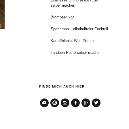
Eismasse Grundrezept / Eis
selber machen
Brombeerlikör
Sportsman – alkoholfreier Cocktail
Kartoffelsalat Westfälisch
Tandoori Paste selber machen
FINDE MICH AUCH HIER
YouTube
Pinterest
Instagram
Facebook
Google+
Twitter