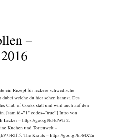
llen –
 2016
te ein Rezept für leckere schwedische
er dabei welche du hier sehen kannst. Des
des Club of Cooks statt und wird auch auf den
in. [sam id=”1″ codes=”true”] Intro von
ch Lecker – https://goo.gl/ld4dWE 2.
ine Kuchen und Tortenwelt –
gl/P7FRIf 5. The Krauts – https://goo.gl/bFMX2n