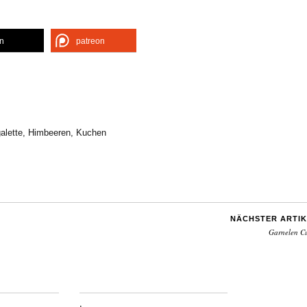
en
patreon
alette
,
Himbeeren
,
Kuchen
NÄCHSTER ARTIK
Garnelen C