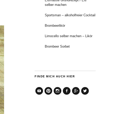
Eismasse Grundrezept / Eis
selber machen
Sportsman – alkoholfreier Cocktail
Brombeerlikör
Limocello selber machen – Likör
Brombeer Sorbet
FINDE MICH AUCH HIER
YouTube
Pinterest
Instagram
Facebook
Google+
Twitter