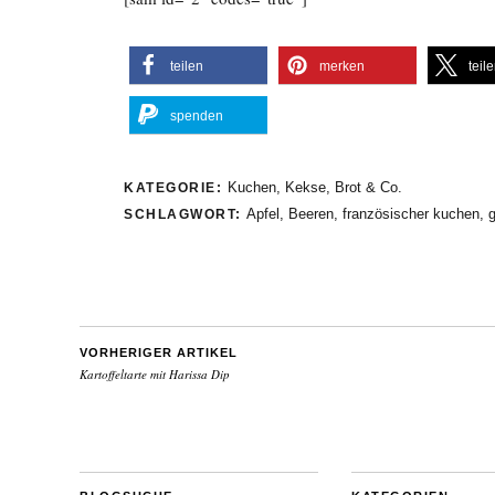
teilen
merken
teil
spenden
Kuchen, Kekse, Brot & Co.
KATEGORIE:
Apfel
,
Beeren
,
französischer kuchen
,
g
SCHLAGWORT:
VORHERIGER ARTIKEL
Kartoffeltarte mit Harissa Dip