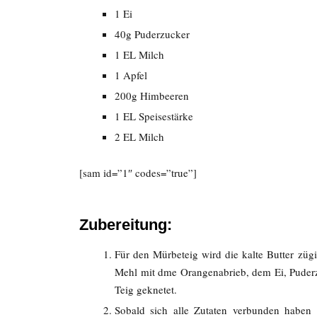
1 Ei
40g Puderzucker
1 EL Milch
1 Apfel
200g Himbeeren
1 EL Speisestärke
2 EL Milch
[sam id=”1″ codes=”true”]
Zubereitung:
Für den Mürbeteig wird die kalte Butter zügi
Mehl mit dme Orangenabrieb, dem Ei, Puderz
Teig geknetet.
Sobald sich alle Zutaten verbunden haben 