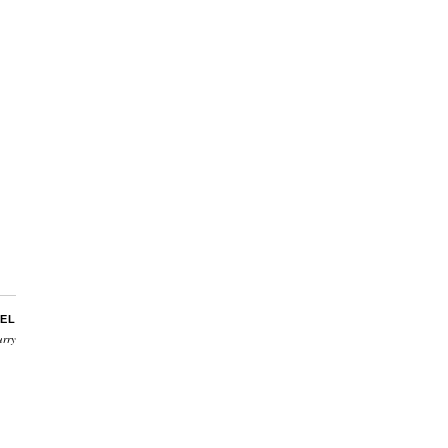
EL
urry