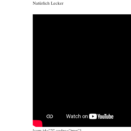
Natürlich Lecker
[sam id=”2″ codes=”true”]