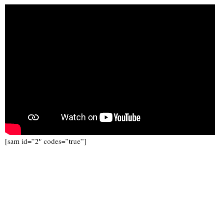
[sam id=”2″ codes=”true”]