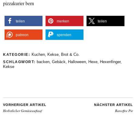
pizzakurier bern
teilen
merken
teilen
patreon
spenden
Kuchen, Kekse, Brot & Co.
KATEGORIE:
backen
,
Gebäck
,
Halloween
,
Hexe
,
Hexenfinger
,
SCHLAGWORT:
Kekse
VORHERIGER ARTIKEL
NÄCHSTER ARTIKEL
Herbstlicher Gemüseauflauf
Banoffee Pie