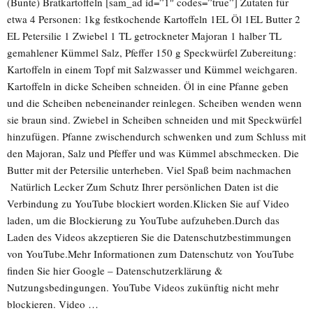
(Bunte) Bratkartoffeln [sam_ad id=”1″ codes=”true”] Zutaten für
etwa 4 Personen: 1kg festkochende Kartoffeln 1EL Öl 1EL Butter 2
EL Petersilie 1 Zwiebel 1 TL getrockneter Majoran 1 halber TL
gemahlener Kümmel Salz, Pfeffer 150 g Speckwürfel Zubereitung:
Kartoffeln in einem Topf mit Salzwasser und Kümmel weichgaren.
Kartoffeln in dicke Scheiben schneiden. Öl in eine Pfanne geben
und die Scheiben nebeneinander reinlegen. Scheiben wenden wenn
sie braun sind. Zwiebel in Scheiben schneiden und mit Speckwürfel
hinzufügen. Pfanne zwischendurch schwenken und zum Schluss mit
den Majoran, Salz und Pfeffer und was Kümmel abschmecken. Die
Butter mit der Petersilie unterheben. Viel Spaß beim nachmachen
Natürlich Lecker Zum Schutz Ihrer persönlichen Daten ist die
Verbindung zu YouTube blockiert worden.Klicken Sie auf Video
laden, um die Blockierung zu YouTube aufzuheben.Durch das
Laden des Videos akzeptieren Sie die Datenschutzbestimmungen
von YouTube.Mehr Informationen zum Datenschutz von YouTube
finden Sie hier Google – Datenschutzerklärung &
Nutzungsbedingungen. YouTube Videos zukünftig nicht mehr
blockieren. Video …