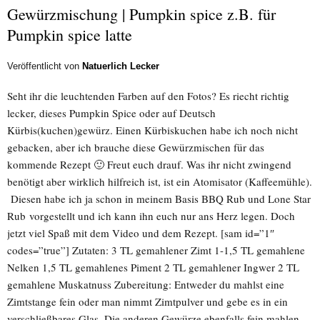
Gewürzmischung | Pumpkin spice z.B. für
Pumpkin spice latte
Veröffentlicht von
Natuerlich Lecker
Seht ihr die leuchtenden Farben auf den Fotos? Es riecht richtig
lecker, dieses Pumpkin Spice oder auf Deutsch
Kürbis(kuchen)gewürz. Einen Kürbiskuchen habe ich noch nicht
gebacken, aber ich brauche diese Gewürzmischen für das
kommende Rezept 🙂 Freut euch drauf. Was ihr nicht zwingend
benötigt aber wirklich hilfreich ist, ist ein Atomisator (Kaffeemühle).
Diesen habe ich ja schon in meinem Basis BBQ Rub und Lone Star
Rub vorgestellt und ich kann ihn euch nur ans Herz legen. Doch
jetzt viel Spaß mit dem Video und dem Rezept. [sam id=”1″
codes=”true”] Zutaten: 3 TL gemahlener Zimt 1-1,5 TL gemahlene
Nelken 1,5 TL gemahlenes Piment 2 TL gemahlener Ingwer 2 TL
gemahlene Muskatnuss Zubereitung: Entweder du mahlst eine
Zimtstange fein oder man nimmt Zimtpulver und gebe es in ein
verschließbares Glas. Die anderen Gewürze ebenfalls fein mahlen