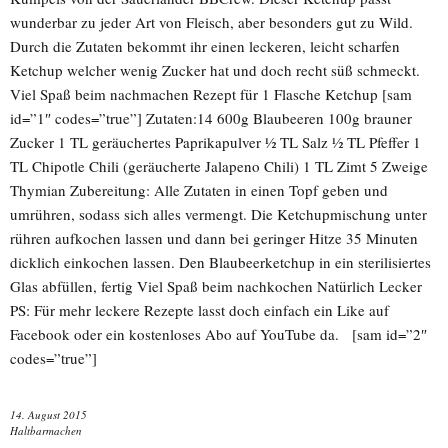
wunderbar zu jeder Art von Fleisch, aber besonders gut zu Wild.
Durch die Zutaten bekommt ihr einen leckeren, leicht scharfen
Ketchup welcher wenig Zucker hat und doch recht süß schmeckt.
Viel Spaß beim nachmachen Rezept für 1 Flasche Ketchup [sam
id=”1″ codes=”true”] Zutaten:14 600g Blaubeeren 100g brauner
Zucker 1 TL geräuchertes Paprikapulver ½ TL Salz ½ TL Pfeffer 1
TL Chipotle Chili (geräucherte Jalapeno Chili) 1 TL Zimt 5 Zweige
Thymian Zubereitung: Alle Zutaten in einen Topf geben und
umrühren, sodass sich alles vermengt. Die Ketchupmischung unter
rühren aufkochen lassen und dann bei geringer Hitze 35 Minuten
dicklich einkochen lassen. Den Blaubeerketchup in ein sterilisiertes
Glas abfüllen, fertig Viel Spaß beim nachkochen Natürlich Lecker
PS: Für mehr leckere Rezepte lasst doch einfach ein Like auf
Facebook oder ein kostenloses Abo auf YouTube da. [sam id=”2″
codes=”true”]
14. August 2015
Haltbarmachen