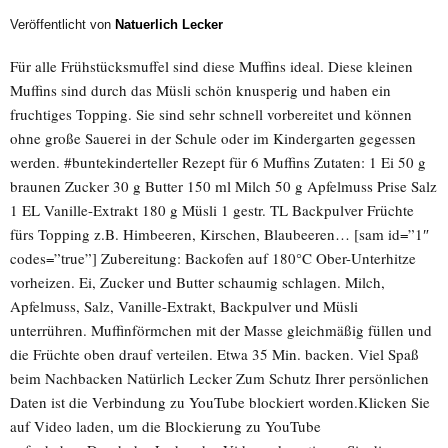
Veröffentlicht von
Natuerlich Lecker
Für alle Frühstücksmuffel sind diese Muffins ideal. Diese kleinen
Muffins sind durch das Müsli schön knusperig und haben ein
fruchtiges Topping. Sie sind sehr schnell vorbereitet und können
ohne große Sauerei in der Schule oder im Kindergarten gegessen
werden. #buntekinderteller Rezept für 6 Muffins Zutaten: 1 Ei 50 g
braunen Zucker 30 g Butter 150 ml Milch 50 g Apfelmuss Prise Salz
1 EL Vanille-Extrakt 180 g Müsli 1 gestr. TL Backpulver Früchte
fürs Topping z.B. Himbeeren, Kirschen, Blaubeeren… [sam id=”1″
codes=”true”] Zubereitung: Backofen auf 180°C Ober-Unterhitze
vorheizen. Ei, Zucker und Butter schaumig schlagen. Milch,
Apfelmuss, Salz, Vanille-Extrakt, Backpulver und Müsli
unterrühren. Muffinförmchen mit der Masse gleichmäßig füllen und
die Früchte oben drauf verteilen. Etwa 35 Min. backen. Viel Spaß
beim Nachbacken Natürlich Lecker Zum Schutz Ihrer persönlichen
Daten ist die Verbindung zu YouTube blockiert worden.Klicken Sie
auf Video laden, um die Blockierung zu YouTube