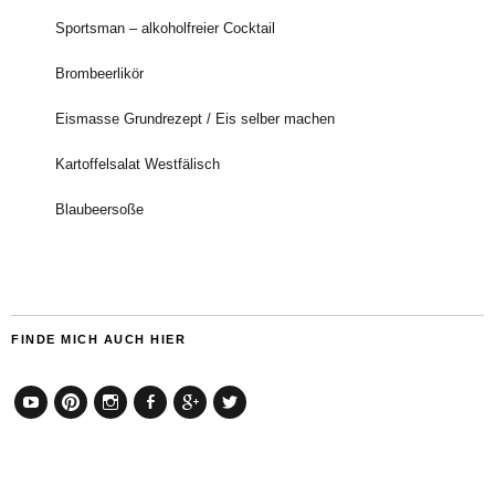
Sportsman – alkoholfreier Cocktail
Brombeerlikör
Eismasse Grundrezept / Eis selber machen
Kartoffelsalat Westfälisch
Blaubeersoße
FINDE MICH AUCH HIER
YouTube
Pinterest
Instagram
Facebook
Google+
Twitter