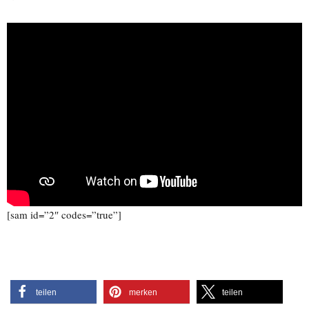
[sam id=”2″ codes=”true”]
teilen
merken
teilen