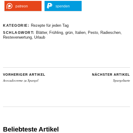
patreon
spenden
Rezepte für jeden Tag
KATEGORIE:
Blätter
,
Frühling
,
grün
,
Italien
,
Pesto
,
Radieschen
,
SCHLAGWORT:
Resteverwertung
,
Urlaub
VORHERIGER ARTIKEL
NÄCHSTER ARTIKEL
Avocadocreme zu Spargel
Spargeltarte
Beliebteste Artikel